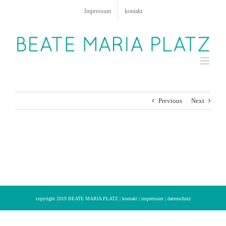
Zum
Impressum
kontakt
Inhalt
springen
Previous
Next
copyright 2019 BEATE MARIA PLATZ |
kontakt
|
impressum
|
datenschutz