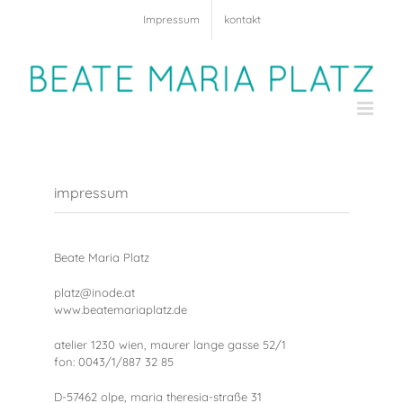
Zum
Impressum
kontakt
Inhalt
springen
impressum
Beate Maria Platz
platz@inode.at
www.beatemariaplatz.de
atelier 1230 wien, maurer lange gasse 52/1
fon: 0043/1/887 32 85
D-57462 olpe, maria theresia-straße 31