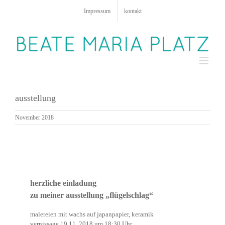
Zum
Impressum
kontakt
Inhalt
springen
ausstellung
November 2018
herzliche einladung
zu meiner ausstellung „flügelschlag“
malereien mit wachs auf japanpapier, keramik
vernissage 19.11. 2018 um 18:30 Uhr