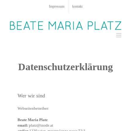
Zum
Impressum
kontakt
Inhalt
springen
Datenschutzerklärung
Wer wir sind
Webseitenbetreiber:
Beate Maria Platz
email:
platz@inode.at
atelier
1230 wien, maurer lange gasse 52/1