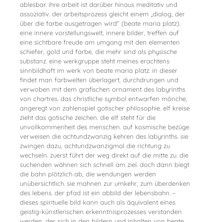
ablesbar. ihre arbeit ist darüber hinaus meditativ und
assoziativ. der arbeitsprozess gleicht einem „dialog, der
über die farbe ausgetragen wird“ (beate maria platz).
eine innere vorstellungswelt, innere bilder, treffen auf
eine sichtbare freude am umgang mit den elementen
schiefer, gold und farbe, die mehr sind als physische
substanz. eine werkgruppe steht meines erachtens
sinnbildhaft im werk von beate maria platz. in dieser
findet man farbwelten überlagert, durchdrungen und
verwoben mit dem grafischen ornament des labyrinths
von chartres. das christliche symbol entwarfen mönche,
angeregt von zahlenspiel gotischer philosophie. elf kreise
zieht das gotische zeichen. die elf steht für die
unvollkommenheit des menschen. auf kosmische bezüge
verweisen die achtundzwanzig kehren des labyrinths. sie
zwingen dazu, achtundzwanzigmal die richtung zu
wechseln. zuerst führt der weg direkt auf die mitte zu. die
suchenden wähnen sich schnell am ziel. doch dann biegt
die bahn plötzlich ab, die wendungen werden
unübersichtlich. sie mahnen zur umkehr, zum überdenken
des lebens. der pfad ist ein abbild der lebensbahn. –
dieses spirituelle bild kann auch als äquivalent eines
geistig-künstlerischen erkenntnisprozesses verstanden
werden, der sich in den bildern und inhalten von beate