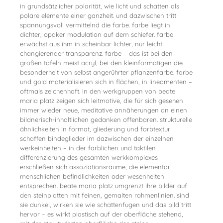
in grundsätzlicher polarität, wie licht und schatten als
polare elemente einer ganzheit. und dazwischen tritt
spannungsvoll vermittelnd die farbe. farbe liegt in
dichter, opaker modulation auf dem schiefer. farbe
erwächst aus ihm in scheinbar lichter, nur leicht
changierender transparenz. farbe – das ist bei den
großen tafeln meist acryl, bei den kleinformatigen die
besonderheit von selbst angerührter pflanzenfarbe. farbe
und gold materialisieren sich in flächen, in lineamenten –
oftmals zeichenhaft. in den werkgruppen von beate
maria platz zeigen sich leitmotive, die für sich gesehen
immer wieder neue, meditative annäherungen an einen
bildnerisch-inhaltlichen gedanken offenbaren. strukturelle
ähnlichkeiten in format, gliederung und farbtextur
schaffen bindeglieder im dazwischen der einzelnen
werkeinheiten – in der farblichen und taktilen
differenzierung des gesamten werkkomplexes
erschließen sich assoziationsräume, die elementar
menschlichen befindlichkeiten oder wesenheiten
entsprechen. beate maria platz umgrenzt ihre bilder auf
den steinplatten mit feinen, gemalten rahmenlinien. sind
sie dunkel, wirken sie wie schattenfugen und das bild tritt
hervor – es wirkt plastisch auf der oberfläche stehend,