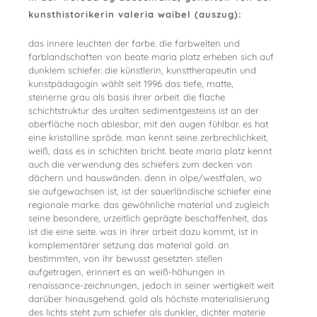
kunsthistorikerin valeria waibel (auszug):
das innere leuchten der farbe. die farbwelten und
farblandschaften von beate maria platz erheben sich auf
dunklem schiefer. die künstlerin, kunsttherapeutin und
kunstpädagogin wählt seit 1996 das tiefe, matte,
steinerne grau als basis ihrer arbeit. die flache
schichtstruktur des uralten sedimentgesteins ist an der
oberfläche noch ablesbar, mit den augen fühlbar. es hat
eine kristalline spröde. man kennt seine zerbrechlichkeit,
weiß, dass es in schichten bricht. beate maria platz kennt
auch die verwendung des schiefers zum decken von
dächern und hauswänden. denn in olpe/westfalen, wo
sie aufgewachsen ist, ist der sauerländische schiefer eine
regionale marke. das gewöhnliche material und zugleich
seine besondere, urzeitlich geprägte beschaffenheit, das
ist die eine seite. was in ihrer arbeit dazu kommt, ist in
komplementärer setzung das material gold. an
bestimmten, von ihr bewusst gesetzten stellen
aufgetragen, erinnert es an weiß-höhungen in
renaissance-zeichnungen, jedoch in seiner wertigkeit weit
darüber hinausgehend. gold als höchste materialisierung
des lichts steht zum schiefer als dunkler, dichter materie