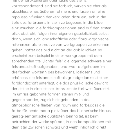
mit der strukturierten oberfläche des steins
korrespondierend. sind sie farblich, wirken sie eher als
abschluss eines äußeren rahmens und lassen an eine
repoussoir-funkion denken: laden dazu ein, sich in die
tiefe des farbraums in stein zu begeben, in die bilder
einzutauchen. die farbkompositionen sind auf den ersten
blick abstrakt, folgen ihrer eigenen gesetzlichkeit. selbst
dann, wenn sich landschaftliche oder floral-organische
referenzen als leitmotive von werkgruppen zu erkennen
geben, haftet das bild nicht an der abbildlichkeit. so
erscheint zum beispiel in einer werkgruppe mit dem
sprechenden titel „lichter fels“ die lagernde schwere einer
felslandschaft aufgehoben, und zwar aufgehoben im
dreifachen wortsinn des bewahrens, loslösens und
erhöhens. die felslandschaft als grundgedanke ist einer
farblandschaft unterlegt, die das physikalische gewicht
der steine in eine leichte, transluzente farbwelt übersetzt.
im umriss gebannte formen stehen mit- und
gegeneinander, zugleich eingebunden in das
atmosphärische fließen von raum und farbe.dass die
farbe für beate maria platz über das bildnerische hinaus
geistig-semantische qualitäten beinhaltet, ist beim
betrachten der werke spürbar, in den kompositionen mit
dem titel „zwischen schwarz und weiß“ inhaltlich direkt